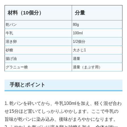
材料（10個分）
分量
乾パン
80g
牛乳
100ml
溶き卵
1/2個分
砂糖
大さじ1
揚げ油
適量
グラニュー糖
適量（まぶす用）
手順とポイント
1. 乾パンを砕いてから、牛乳100mlを加え、軽く混ぜ合わ
せ15分ほど置いてしっかりふやかします。ここで牛乳の
旨味が乾パンに染み込み、後味がまろやかになります。