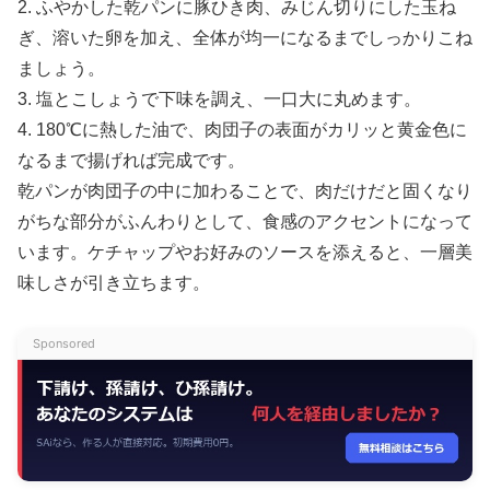
2. ふやかした乾パンに豚ひき肉、みじん切りにした玉ね
ぎ、溶いた卵を加え、全体が均一になるまでしっかりこね
ましょう。
3. 塩とこしょうで下味を調え、一口大に丸めます。
4. 180℃に熱した油で、肉団子の表面がカリッと黄金色に
なるまで揚げれば完成です。
乾パンが肉団子の中に加わることで、肉だけだと固くなり
がちな部分がふんわりとして、食感のアクセントになって
います。ケチャップやお好みのソースを添えると、一層美
味しさが引き立ちます。
Sponsored