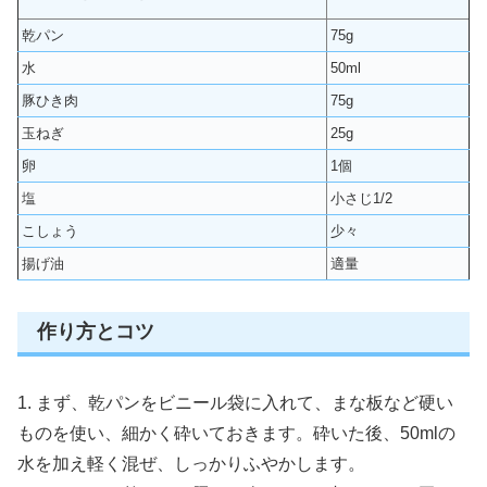
乾パン
75g
水
50ml
豚ひき肉
75g
玉ねぎ
25g
卵
1個
塩
小さじ1/2
こしょう
少々
揚げ油
適量
作り方とコツ
1. まず、乾パンをビニール袋に入れて、まな板など硬い
ものを使い、細かく砕いておきます。砕いた後、50mlの
水を加え軽く混ぜ、しっかりふやかします。