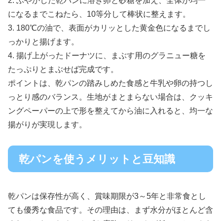
2. ふやかした乾パンに溶き卵と砂糖を加え、全体が均一
になるまでこねたら、10等分して棒状に整えます。
3. 180℃の油で、表面がカリッとした黄金色になるまでし
っかりと揚げます。
4. 揚げ上がったドーナツに、まぶす用のグラニュー糖を
たっぷりとまぶせば完成です。
ポイントは、乾パンの踏みしめた食感と牛乳や卵の持つし
っとり感のバランス。生地がまとまらない場合は、クッキ
ングペーパーの上で形を整えてから油に入れると、均一な
揚がりが実現します。
乾パンを使うメリットと豆知識
乾パンは保存性が高く、賞味期限が3～5年と非常食とし
ても優秀な食品です。その理由は、まず水分がほとんど含