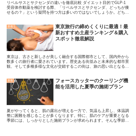
リベルサスとサクセンダの違いを徹底比較 ダイエット目的でGLP-1
受容体作動薬を検討する際、「リベルサスとサクセンダ、どっちが痩
せるの？」という疑問を持つ方は多いのではないでしょうか。どちら
もGLP-1受容体作動薬という同じカテゴリーの薬で...
東京旅行の締めくくりに最適！最
新着
新おすすめ土産ランキング＆購入
スポット徹底解説
東京は、古さと新しさが美しく融合する国際都市として、国内外から
数多くの旅行者に愛されています。歴史ある街並みと未来的な都市景
観、そして多種多様な文化が交錯するこの街は、旅の思い出となる
数々の体験を提供してくれます。そんな東京の旅の締めくくり...
フォースカッターのクーリング機
新着
能を活用した夏季の施術プラン
夏がやってくると、肌の露出が増える一方で、気温も上昇し、体温調
整に困難を感じることが多くなります。特に、肌のケアが重要となる
季節には、しっかりとした施術プランが求められます。そんな季節に
おすすめなのが、フォースカッターのクーリング機能を活用...