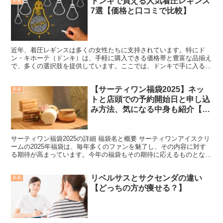
ドンキで買える人気着圧レギンス
新着
7選【価格と口コミで比較】
近年、着圧レギンスは多くの女性たちに支持されています。特にド
ン・キホーテ（ドンキ）は、手軽に購入できる価格帯と豊富な品揃え
で、多くの選択肢を提供しています。ここでは、ドンキで手に入るお
すすめの着圧レギンスを厳選してご紹介します。価格やサイズ...
【サーティワン福袋2025】ネッ
新着
トと店頭での予約開始日と申し込
み方法、気になる中身も紹介【31
アイス】
サーティワン福袋2025の詳細 福袋名と概要 サーティワンアイスクリ
ームの2025年福袋は、毎年多くのファンを魅了し、その内容に対す
る期待が高まっています。今年の福袋もその期待に応えるものとなる
ことが予想されており、購入者に特別な体験を提供...
リベルサスとサクセンダの違い
新着
【どっちの方が痩せる？】