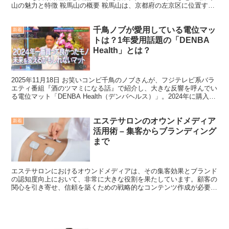
山の魅力と特徴 鞍馬山の概要 鞍馬山は、京都府の左京区に位置する
標高570メートルの古くからの霊山であり、日本の重要...
千鳥ノブが愛用している電位マッ
新着
トは？1年愛用話題の「DENBA
Health」とは？
2025年11月18日 お笑いコンビ千鳥のノブさんが、フジテレビ系バラ
エティ番組『酒のツマミになる話』で紹介し、大きな反響を呼んでい
る電位マット「DENBA Health（デンバヘルス）」。2024年に購入し
てから約1年間、現在も愛用を続け...
エステサロンのオウンドメディア
新着
活用術 – 集客からブランディング
まで
エステサロンにおけるオウンドメディアは、その集客効果とブランド
の認知度向上において、非常に大きな役割を果たしています。顧客の
関心を引き寄せ、信頼を築くための戦略的なコンテンツ作成が必要不
可欠です。ここでは、エステサロンが持つオウンドメディア...