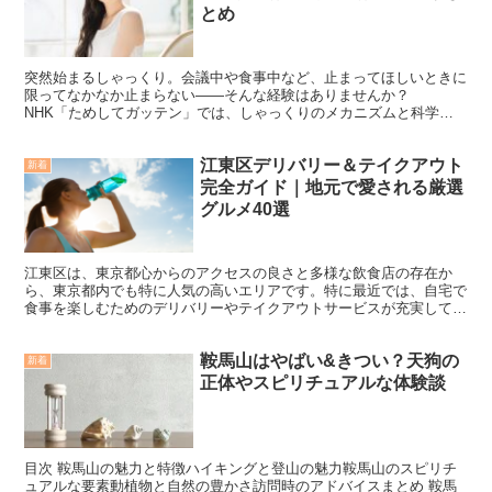
とめ
突然始まるしゃっくり。会議中や食事中など、止まってほしいときに
限ってなかなか止まらない――そんな経験はありませんか？
NHK「ためしてガッテン」では、しゃっくりのメカニズムと科学的
に裏付けられた止め方が紹介されました。番組で紹介された方法
は、...
江東区デリバリー＆テイクアウト
新着
完全ガイド｜地元で愛される厳選
グルメ40選
江東区は、東京都心からのアクセスの良さと多様な飲食店の存在か
ら、東京都内でも特に人気の高いエリアです。特に最近では、自宅で
食事を楽しむためのデリバリーやテイクアウトサービスが充実してお
り、外出が難しい時期でも、地元の美味しい料理を愉しむこと...
鞍馬山はやばい&きつい？天狗の
新着
正体やスピリチュアルな体験談
目次 鞍馬山の魅力と特徴ハイキングと登山の魅力鞍馬山のスピリチ
ュアルな要素動植物と自然の豊かさ訪問時のアドバイスまとめ 鞍馬