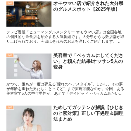
オモウマい店で紹介された大分県
新着
のグルメスポット【2025年版】
テレビ番組「ヒューマングルメンタリー オモウマい店」は全国各地
の個性的な飲食店を紹介する人気番組です。大分県からも数店舗が取
り上げられており、今回はそれらのお店を詳しくご紹介します。 地
元の方も観光で訪れる方も、ぜひ参考にしてみてください！...
美容室で「ベッカムにしてくださ
新着
い」と頼んだ結果!オッサン5人の
変身
かつて、誰もが一度は夢見る“憧れのヘアスタイル”。しかし、その夢
が年齢を重ねた男たちにとってどこまで実現可能なのか。今回、ある
美容室で5人の中年男性が、あえて「デイビッド・ベッカムみたいに
してください」と依頼。誰も予想しなかった大変身の物語...
ためしてガッテンが解説【ひじき
新着
のヒ素対策】正しい下処理＆調理
法まとめ