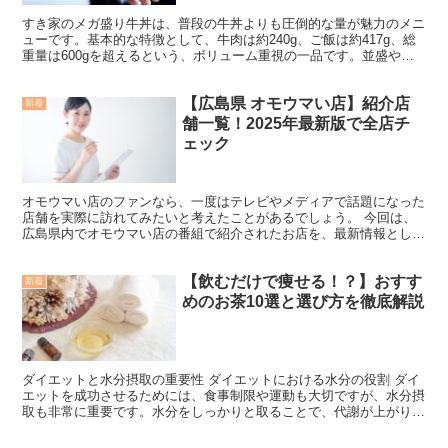
すき家のメガ盛り牛丼は、普段の牛丼よりも圧倒的な量が魅力のメニ
ューです。基本的な特徴として、牛肉は約240g、ご飯は約417g、総
重量は600gを超えるという、ボリューム重視の一品です。並盛や他
のサイズと比べると、牛肉は約3倍の量が使用され...
【広島県 オモウマい店】紹介店
新着
舗一覧！2025年最新版で全店チ
ェック
オモウマい店のファンなら、一度はテレビやメディアで話題になった
店舗を実際に訪れてみたいと考えたことがあるでしょう。 今回は、
広島県内でオモウマい店の番組で紹介されたお店を、最新情報として
徹底的にまとめた保存版の記事です。広島県内にある人気店...
【飲むだけで痩せる！？】おすす
新着
めのお茶10選と選び方を徹底解説
ダイエットと水分摂取の重要性 ダイエットにおける水分の役割 ダイ
エットを成功させるためには、食事制限や運動も大切ですが、水分摂
取も非常に重要です。水分をしっかりと取ることで、代謝が上がり、
デトックス効果が促進されます。さらに、水分によって食...