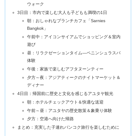
ウォーク
3日目：市内で楽しむ大人も子どもも満喫の1日
朝：おしゃれなブランチカフェ「Sarnies
Bangkok」
午前中：アイコンサイアムでショッピング＆室内
遊び
昼：リラクゼーションタイム―ペニンシュラスパ
体験
午後：家族で楽しむアフタヌーンティー
夕方～夜：アジアティークのナイトマーケット＆
ディナー
4日目：帰国前に歴史と文化を感じるアユタヤ観光
朝：ホテルチェックアウト＆快適な送迎
午前～昼：アユタヤの歴史散策＆象乗り体験
夕方：空港へ向けた帰路
まとめ：充実した子連れバンコク旅行を楽しむために