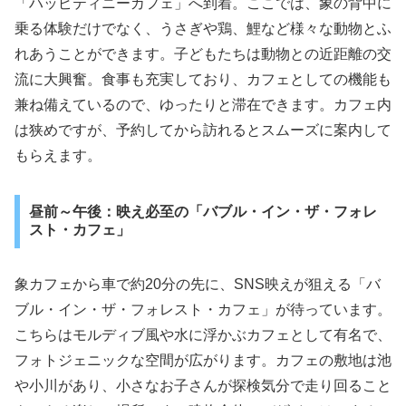
「ハッピティニーカフェ」へ到着。ここでは、象の背中に
乗る体験だけでなく、うさぎや鶏、鯉など様々な動物とふ
れあうことができます。子どもたちは動物との近距離の交
流に大興奮。食事も充実しており、カフェとしての機能も
兼ね備えているので、ゆったりと滞在できます。カフェ内
は狭めですが、予約してから訪れるとスムーズに案内して
もらえます。
昼前～午後：映え必至の「バブル・イン・ザ・フォレ
スト・カフェ」
象カフェから車で約20分の先に、SNS映えが狙える「バ
ブル・イン・ザ・フォレスト・カフェ」が待っています。
こちらはモルディブ風や水に浮かぶカフェとして有名で、
フォトジェニックな空間が広がります。カフェの敷地は池
や小川があり、小さなお子さんが探検気分で走り回ること