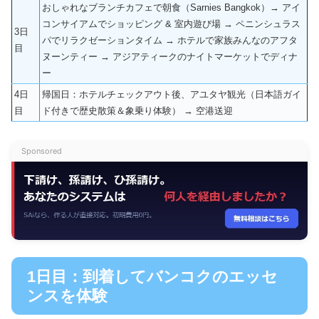
おしゃれなブランチカフェで朝食（Sarnies Bangkok）→ アイ
コンサイアムでショッピング & 室内遊び場 → ペニンシュラス
3日
パでリラクゼーションタイム → ホテルで家族みんなのアフタ
目
ヌーンティー → アジアティークのナイトマーケットでディナ
ー
4日
帰国日：ホテルチェックアウト後、アユタヤ観光（日本語ガイ
目
ド付きで歴史散策＆象乗り体験） → 空港送迎
Sponsored
1日目：到着してバンコクのエッセ
ンスを体験