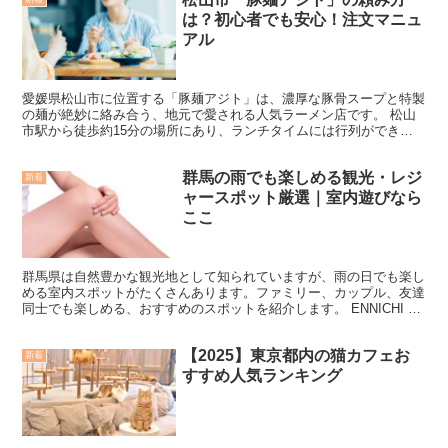
は？初心者でも安心！注文マニュ
アル
愛媛県松山市に位置する「豚麺アジト」は、濃厚な豚骨スープと特製
の麺が絶妙に絡み合う、地元で愛される人気ラーメン店です。 松山
市駅から徒歩約15分の場所にあり、ランチタイムには行列ができる
ことも珍しくありません。店内はカウンター席を中心とした...
群馬の雨でも楽しめる観光・レジ
新着
ャースポット厳選｜室内遊びなら
ここ
群馬県は自然豊かな観光地として知られていますが、雨の日でも楽し
める室内スポットがたくさんあります。ファミリー、カップル、友達
同士でも楽しめる、おすすめのスポットを紹介します。 ENNICHI by
1→10 アクエル前橋【前橋市表町】 群馬...
【2025】東京都内の猫カフェお
新着
すすめ人気ランキング