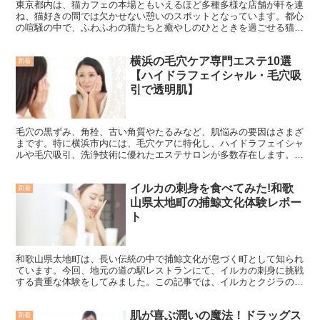
東京都内は、猫カフェの本場ともいえるほど多種多様な店舗が軒を連
ね、猫好きの間では欠かせない憩いのスポットとなっています。都心
の喧騒の中で、ふわふわの猫たちと癒やしのひとときを過ごせる猫カ
フェは、デート、友人とのひととき、さらにはリモートワー...
横浜の毛穴ケア専門エステ10選
新着
【ハイドラフェイシャル・毛穴吸
引で透明肌】
毛穴の黒ずみ、角栓、古い角質やたるみなど、肌悩みの要因はさまざ
まです。特に横浜市内には、毛穴ケアに特化し、ハイドラフェイシャ
ルや毛穴吸引、洗浄技術に優れたエステサロンが多数存在します。
「どのサロンを選べば本当に効果が得られるのだろう？」、「...
イルカの刺身を食べてみた!和歌
新着
山県太地町の捕鯨文化体験レポー
ト
和歌山県太地町は、長い伝統の中で捕鯨文化が息づく町として知られ
ています。今回、地元の道の駅レストランにて、イルカの刺身に挑戦
する貴重な体験をしてみました。この記事では、イルカとクジラの違
いや、それぞれの刺身の味や食感について、実際の体験をも...
肌が喜ぶ潤いの魔法！ドラッグス
新着