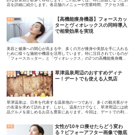
店を詳細に紹介します。各店舗のメニューや営業時間、アクセス情報
などをまとめましたので、訪れる際の参考にしてください。...
【高機能痩身機器】フォースカッ
新着
ターとヴィオレックスの同時導入
で相乗効果を実現
美容と健康への関心が高まる中、多くの方が痩身や美肌を手に入れる
ために様々な施術や機器を活用しています。特に注目されているのが
「フォースカッター」と「ヴィオレックス」の2つの高機能痩身機器
です。これらの機器を同時に使用することで、より効果的な...
草津温泉周辺のおすすめディナ
新着
ー！デートでも使える人気店
草津温泉は、日本を代表する温泉地の一つであり、多くの観光客がそ
の名湯を求めて訪れます。しかし、温泉だけでなく、草津周辺には絶
品グルメを楽しめるお店も豊富にあります。今回は、デートでの利用
にもおすすめの人気ディナースポットを紹介します。 お食...
女性が10キロ痩せたらどう変わ
新着
る？ビフォーアフター画像で徹底