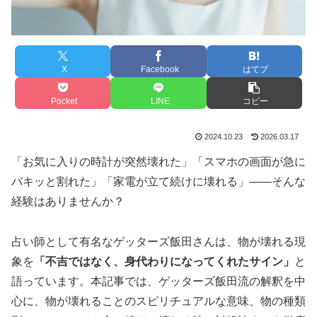
X
Facebook
はてブ
Pocket
LINE
コピー
2024.10.23
2026.03.17
「お気に入りの時計が突然壊れた」「スマホの画面が急に
バキッと割れた」「家電が立て続けに壊れる」——そんな
経験はありませんか？
占い師として有名なゲッターズ飯田さんは、物が壊れる現
象を
「不吉ではなく、身代わりになってくれたサイン」
と
語っています。本記事では、ゲッターズ飯田流の解釈を中
心に、物が壊れることのスピリチュアルな意味、物の種類