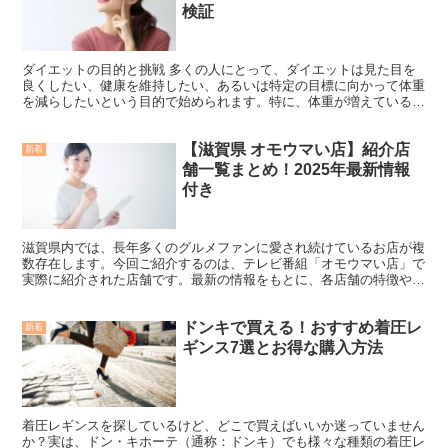
検証
ダイエットの目的と挑戦 多くの人にとって、ダイエットは見た目を
良くしたい、健康を維持したい、あるいは特定の目標に向かって体重
を減らしたいという目的で始められます。特に、体重が増えていると
感じている人は、余分な脂肪を減らし、理想的な体型に近づ...
【滋賀県 オモウマい店】紹介店
新着
舗一覧まとめ！2025年最新情報
付き
滋賀県内では、長年多くのグルメファンに愛され続けているお店が複
数存在します。今回ご紹介するのは、テレビ番組「オモウマい店」で
実際に紹介された店舗です。最新の情報をもとに、各店舗の特徴や魅
力、注意点などを詳しくまとめました。今回は以下の２店舗...
ドンキで買える！おすすめ着圧レ
新着
ギンス7選とお得な購入方法
着圧レギンスを探しているけど、どこで買えばいいか迷っていません
か？実は、ドン・キホーテ（通称：ドンキ）でも様々な種類の着圧レ