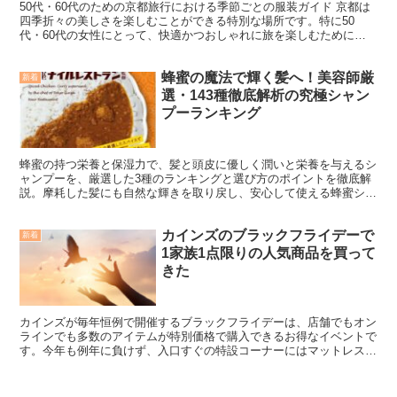
50代・60代のための京都旅行における季節ごとの服装ガイド 京都は
四季折々の美しさを楽しむことができる特別な場所です。特に50
代・60代の女性にとって、快適かつおしゃれに旅を楽しむために
は、季節に応じた服装選びが重要です。ここでは春夏秋冬そ...
蜂蜜の魔法で輝く髪へ！美容師厳
新着
選・143種徹底解析の究極シャン
プーランキング
蜂蜜の持つ栄養と保湿力で、髪と頭皮に優しく潤いと栄養を与えるシ
ャンプーを、厳選した3種のランキングと選び方のポイントを徹底解
説。摩耗した髪にも自然な輝きを取り戻し、安心して使える蜂蜜シャ
ンプーの魅力が満載です。
カインズのブラックフライデーで
新着
1家族1点限りの人気商品を買って
きた
カインズが毎年恒例で開催するブラックフライデーは、店舗でもオン
ラインでも多数のアイテムが特別価格で購入できるお得なイベントで
す。今年も例年に負けず、入口すぐの特設コーナーにはマットレスや
ゲーミングチェア、炊飯器、掃除機など、普段手に取りにく...