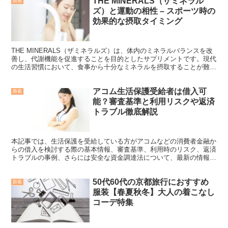
THE MINERALS（ザミネラル
新着
ズ）と運動の相性 – スポーツ時の
効果的な摂取タイミング
THE MINERALS（ザミネラルズ）は、体内のミネラルバランスを改
善し、代謝機能を促進することを目的としたサプリメントです。現代
の生活習慣において、食事から十分なミネラルを摂取することが難し
くなっているため、多くの人々が健康を維持するた...
アコム生活保護受給者は借入可
新着
能？審査基準と利用リスクや返済
トラブル徹底解説
本記事では、生活保護を受給している方がアコムなどの消費者金融か
らの借入を検討する際の基本情報、審査基準、利用時のリスク、返済
トラブルの事例、さらには安全な資金調達法について、最新の情報や
法制度に基づいて解説します。生活保護受給中は、本来最低...
50代60代の京都旅行におすすめ
新着
服装【春夏秋冬】大人の着こなし
コーデ特集