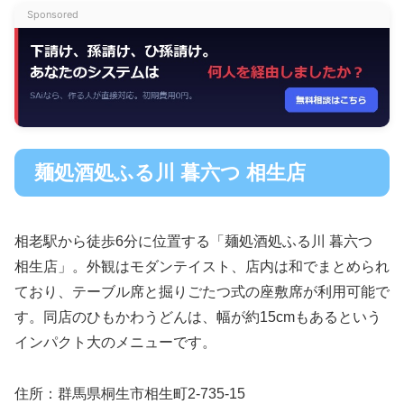
Sponsored
麺処酒処ふる川 暮六つ 相生店
相老駅から徒歩6分に位置する「麺処酒処ふる川 暮六つ
相生店」。外観はモダンテイスト、店内は和でまとめられ
ており、テーブル席と掘りごたつ式の座敷席が利用可能で
す。同店のひもかわうどんは、幅が約15cmもあるという
インパクト大のメニューです。
住所：群馬県桐生市相生町2-735-15