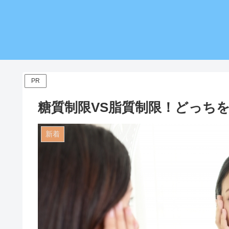
PR
糖質制限VS脂質制限！どっち
新着