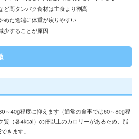
など高タンパク食材は主食より割高
やめた途端に体重が戻りやすい
減少することが原因
徴
～40g程度に抑えます（通常の食事では60～80g程
パク質（各4kcal）の倍以上のカロリーがあるため、脂
減できます。