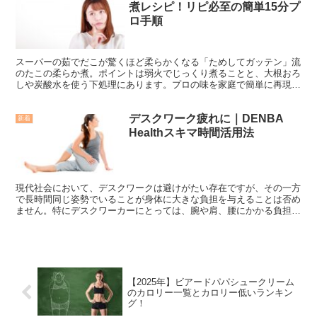
煮レシピ！リピ必至の簡単15分プ
ロ手順
スーパーの茹でだこが驚くほど柔らかくなる「ためしてガッテン」流
のたこの柔らか煮。ポイントは弱火でじっくり煮ることと、大根おろ
しや炭酸水を使う下処理にあります。プロの味を家庭で簡単に再現で
きるこのレシピは、一度作ればリピート必至の美味しさです...
デスクワーク疲れに｜DENBA
新着
Healthスキマ時間活用法
現代社会において、デスクワークは避けがたい存在ですが、その一方
で長時間同じ姿勢でいることが身体に大きな負担を与えることは否め
ません。特にデスクワーカーにとっては、腕や肩、腰にかかる負担が
蓄積し、疲労感や慢性的な不調を引き起こすことが良くあり...
【2025年】ビアードパパシュークリーム
のカロリー一覧とカロリー低いランキン
グ！