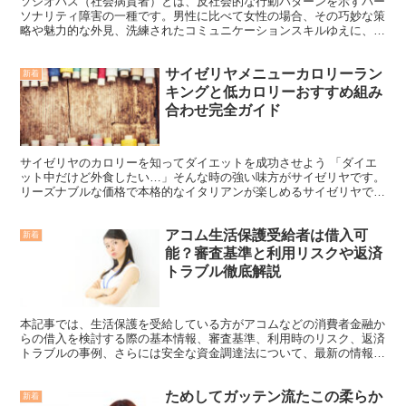
ソシオパス（社会病質者）とは、反社会的な行動パターンを示すパー
ソナリティ障害の一種です。男性に比べて女性の場合、その巧妙な策
略や魅力的な外見、洗練されたコミュニケーションスキルゆえに、被
害に遭う人が後を絶ちません。 一見すると魅力的で、誰か...
サイゼリヤメニューカロリーラン
新着
キングと低カロリーおすすめ組み
合わせ完全ガイド
サイゼリヤのカロリーを知ってダイエットを成功させよう 「ダイエ
ット中だけど外食したい…」そんな時の強い味方がサイゼリヤです。
リーズナブルな価格で本格的なイタリアンが楽しめるサイゼリヤです
が、実はメニュー選びを工夫すれば、ダイエット中でも罪悪...
アコム生活保護受給者は借入可
新着
能？審査基準と利用リスクや返済
トラブル徹底解説
本記事では、生活保護を受給している方がアコムなどの消費者金融か
らの借入を検討する際の基本情報、審査基準、利用時のリスク、返済
トラブルの事例、さらには安全な資金調達法について、最新の情報や
法制度に基づいて解説します。生活保護受給中は、本来最低...
ためしてガッテン流たこの柔らか
新着