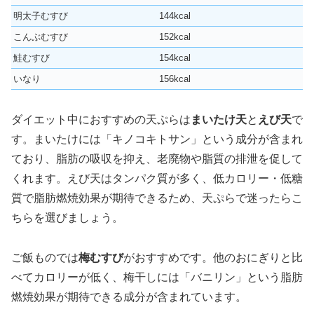
明太子むすび
144kcal
こんぶむすび
152kcal
鮭むすび
154kcal
いなり
156kcal
ダイエット中におすすめの天ぷらは
まいたけ天
と
えび天
で
す。まいたけには「キノコキトサン」という成分が含まれ
ており、脂肪の吸収を抑え、老廃物や脂質の排泄を促して
くれます。えび天はタンパク質が多く、低カロリー・低糖
質で脂肪燃焼効果が期待できるため、天ぷらで迷ったらこ
ちらを選びましょう。
ご飯ものでは
梅むすび
がおすすめです。他のおにぎりと比
べてカロリーが低く、梅干しには「バニリン」という脂肪
燃焼効果が期待できる成分が含まれています。